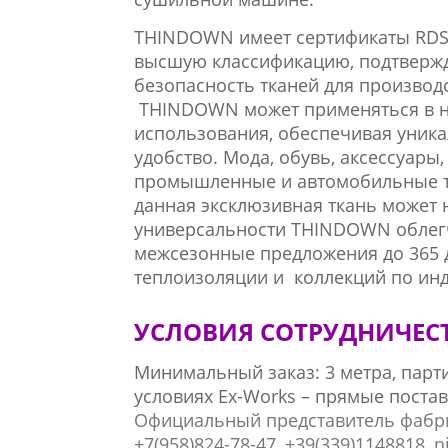
THINDOWN
имеет сертификаты
RD
высшую классификацию, подтверж
безопасность тканей для производ
THINDOWN
может применяться в н
использования, обеспечивая уника
удобство. Мода, обувь, аксессуары
промышленные и автомобильные то
данная эксклюзивная ткань может 
универсальности
THINDOWN
облег
межсезонные предложения до 365 д
теплоизоляции и коллекций по инд
УСЛОВИЯ СОТРУДНИЧЕС
Минимальный заказ: 3 метра, парт
условиях Ех-Works – прямые постав
Официальный представитель фабри
+7(958)824-78-47, +39(339)1148818,