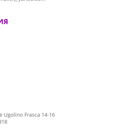
ИЯ
re Ugolino Frasca 14-16
818