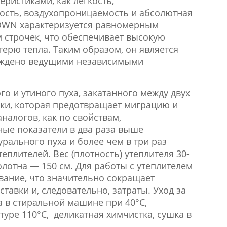
еристиками, как легкость,
ость, воздухопроницаемость и абсолютная
OWN характеризуется равномерным
м строчек, что обеспечивает высокую
терю тепла.
Таким образом, он является
ерждено ведущими независимыми
го и утиного пуха, закатанного между двух
ки, которая предотвращает миграцию и
аналогов,
как
по
свойствам,
ые показатели в два раза выше
урального пуха и более чем в три раз
теплителей.
Вес (плотность) утеплителя 30-
полотна — 150 см. Для работы с утеплителем
ование
, что значительно сокращает
тавки и, следовательно, затраты. У
ход за
а в стиральной машине при 40°С,
уре 110°С, деликатная химчистка, сушка в