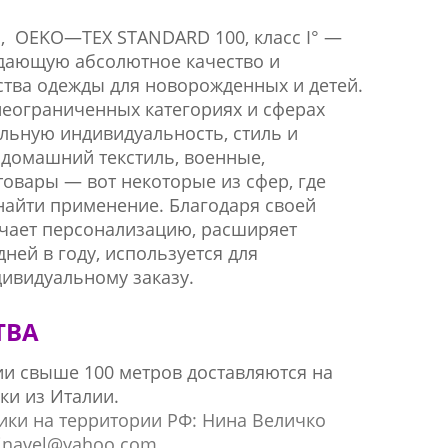
S
,
OEKO
—
TEX STANDARD
100, класс
I
° —
дающую абсолютное качество и
ства одежды для новорожденных и детей.
еограниченных категориях и сферах
льную индивидуальность, стиль и
, домашний текстиль, военные,
вары — вот некоторые из сфер, где
найти применение. Благодаря своей
чает персонализацию, расширяет
ней в году, используется для
ивидуальному заказу.
ТВА
ии свыше 100 метров доставляются на
ки из Италии.
ки на территории РФ: Нина Величко
 ninavel@yahoo.com