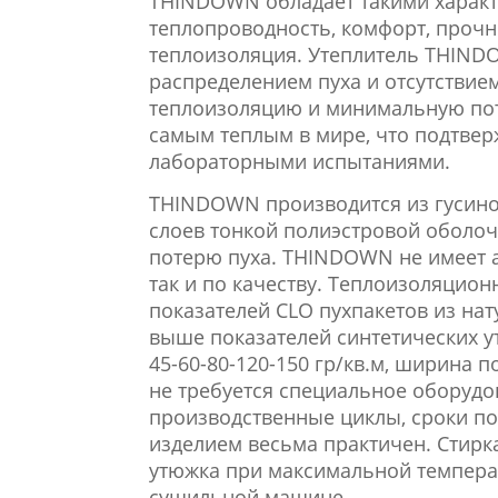
THINDOWN
обладает такими характ
теплопроводность, комфорт, прочн
теплоизоляция.
Утеплитель THIND
распределением пуха и отсутствие
теплоизоляцию и минимальную по
самым теплым в мире, что подтв
лабораторными испытаниями.
THINDOWN
производится из гусино
слоев тонкой полиэстровой оболоч
потерю пуха.
THINDOWN
не имеет 
так
и
по
качеству.
Теплоизоляционн
показателей
CLO
пухпакетов из нат
выше показателей синтетических у
45-60-80-120-150 гр/кв.м, ширина 
не требуется специальное оборуд
производственные циклы, сроки пос
изделием весьма практичен.
Стирк
утюжка
при максимальной температ
сушильной машине.