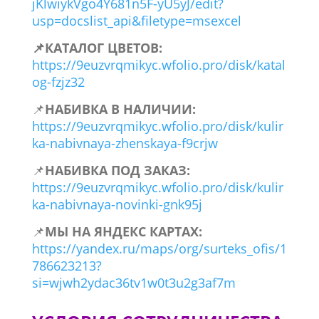
jKlwiykVgo4Y681n5F-yU5yJ/edit?
usp=docslist_api&filetype=msexcel
📌КАТАЛОГ ЦВЕТОВ:
https://9euzvrqmikyc.wfolio.pro/disk/katal
og-fzjz32
📌
НАБИВКА В НАЛИЧИИ:
https://9euzvrqmikyc.wfolio.pro/disk/kulir
ka-nabivnaya-zhenskaya-f9crjw
📌
НАБИВКА ПОД ЗАКАЗ:
https://9euzvrqmikyc.wfolio.pro/disk/kulir
ka-nabivnaya-novinki-gnk95j
📌
МЫ НА ЯНДЕКС КАРТАХ:
https://yandex.ru/maps/org/surteks_ofis/1
786623213?
si=wjwh2ydac36tv1w0t3u2g3af7m