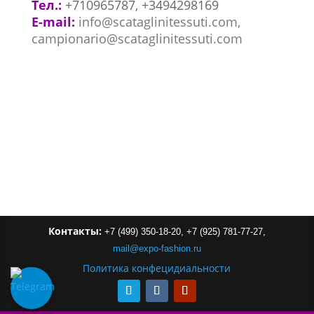
Тел.:
+710965787, +3494298169
E-mail:
info@scataglinitessuti.com,
campionario@scataglinitessuti.com
Контакты:
+7 (499) 350-18-20,
+7 (925) 781-77-27,
mail
@
expo-
fashion
.
ru
Политика конфецидиальности