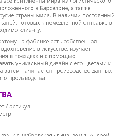
а все континенты мира из логистического
положенного в Барселоне, а также
другие страны мира.
В наличии постоянный
каней, готовых к немедленной отправке в
ходимо клиенту.
этому на фабрике есть собственная
вдохновение в искусстве, изучает
ния в поездках и с помощью
давать уникальный дизайн с его цветами и
а затем начинается производство данных
ого производства.
ТВА
т / артикул
метр
ква, 2-я Дубровская улица, дом 1. Андрей