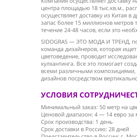
Компания осуществляет доставку н
центра площадью 18 тыс.кв.м., рас
осуществляет доставку из Китая в 
запас более 15 миллионов метров т
течение 24-48 часов, если это необ
SIDOGRAS — ЭТО МОДА И ТРЕНД, по
команда дизайнеров, которая ищет 
цветоведение, проводит исследова
кулхантинга.
Все это помогает соз
всеми различными композициями, 
дизайнов посредством вертикальн
УСЛОВИЯ СОТРУДНИЧЕС
Минимальный заказ: 50 метр на цве
Ценовой диапазон: 4 — 14 евро за 
Срок производства: 1 день
Срок доставки в Россию: 28 дней
Представительство в России: г. Мос