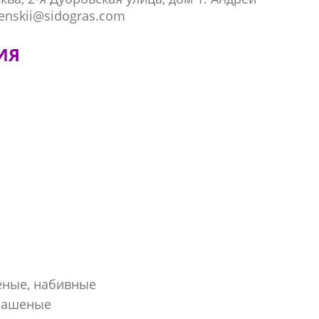
benskii@sidogras.com
ИЯ
еные, набивные
крашеные