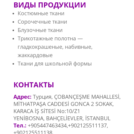
ВИДЫ ПРОДУКЦИИ
Костюмные ткани
Сорочечные ткани
Блузочные ткани
Трикотажные полотна —
гладкокрашеные, набивные,
жаккардовые
Ткани для школьной формы
КОНТАКТЫ
Адрес:
Турция, ​ÇOBANÇEŞME MAHALLESİ,
MİTHATPAŞA CADDESİ GONCA 2 SOKAK,
KARACA İŞ SİTESİ No:10/Z1
YENİBOSNA, BAHÇELİEVLER, İSTANBUL
Тел.:
+905447463434,+902125511137,
+902125511138.