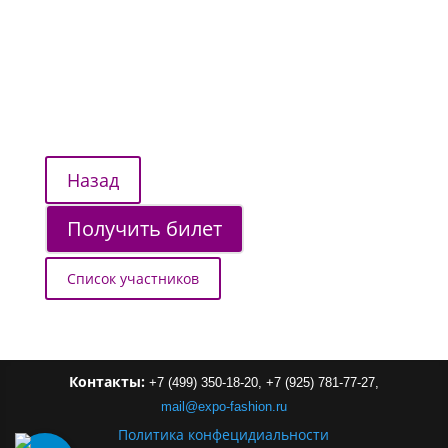
Получить билет
Список участников
Контакты:
+7 (499) 350-18-20,
+7 (925) 781-77-27,
mail
@
expo-
fashion
.
ru
Политика конфецидиальности