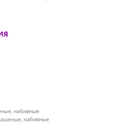
ИЯ
еные, набивные
рашеные, набивные