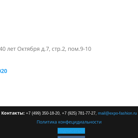
40 лет Октября д.7, стр.2, пом.9-10
020
Контакты:
+7 (499) 350-18-20,
+7 (925) 781-77-27,
mail
@
expo-
fashion
.
ru
Политика конфецидиальности
Подписаться