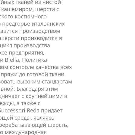
йных тканей из чистой
с кашемиром, шерсти с
ского костюмного
в предгорье итальянских
лавится производством
 шерсти производится в
 цикл производства
ксе предприятия,
 Biella. Политика
ном контроле качества всех
пряжи до готовой ткани.
вовать высоким стандартам
ивной. Благодаря этим
дничает с крупнейшими в
жды, а также с
uccessori Reda придает
щей среды, являясь
ерерабатывающей шерсть,
то международная