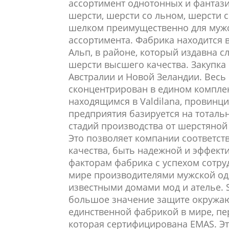
ассортимент однотонных и фантази
шерсти, шерсти со льном, шерсти 
шелком преимущественно для муж
ассортимента. Фабрика находится 
Альп, в районе, который издавна с
шерсти высшего качества. Закупка
Австралии и Новой Зеландии. Весь
сконцентрирован в едином компле
находящимся в Valdilana, провинции
предприятия базируется на тоталь
стадий производства от шерстяной 
Это позволяет компании соответст
качества, быть надежной и эффект
факторам фабрика с успехом сотру
мире производителями мужской оде
известными домами мод и ателье. S
большое значение защите окружаю
единственной фабрикой
в мире
, п
которая сертифицирована EMAS. Э