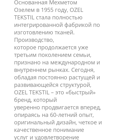
Основанная Мехметом
Озелем
в 1955 году, OZEL
TEKSTIL стала
полностью
интегрированной фа
брикой по
изготовлению
тканей.
Производство,
которое
продолжается уже
третьим
поколением семьи,
признано
на международном и
внутрен
нем рынках. Сегодня,
обладая постоян
но растущей и
развивающейся
структурой,
OZEL TEKSTIL – это «бы
стрый»
бренд, который
уверенно
продвигается вперед,
опираясь
на 60-летний опыт,
оригинальный дизайн, четкое и
качественное понимание
услуг
и удовлетворение