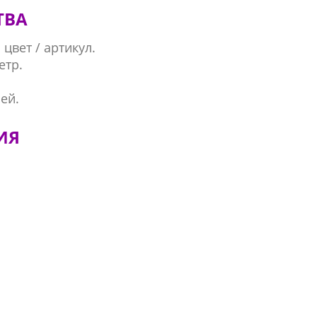
ТВА
цвет / артикул.
етр.
ей.
ИЯ