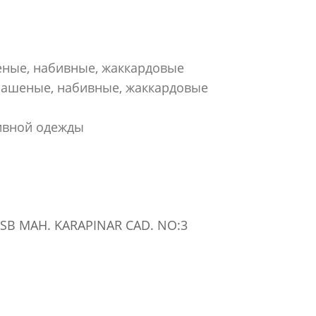
еные, набивные, жаккардовые
рашеные, набивные, жаккардовые
ивной одежды
OSB MAH. KARAPINAR CAD. NO:3