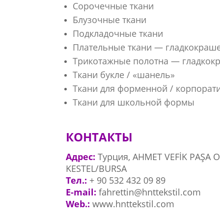
Сорочечные ткани
Блузочные ткани
Подкладочные ткани
Плательные ткани — гладкокраш
Трикотажные полотна — гладкок
Ткани букле / «шанель»
Ткани для форменной / корпорат
Ткани для школьной формы
КОНТАКТЫ
Адрес:
Турция, AHMET VEFİK PAŞA 
KESTEL/BURSA
Тел.:
+ 90 532 432 09 89
E-mail:
fahrettin@hnttekstil.com
Web.:
www.hnttekstil.com