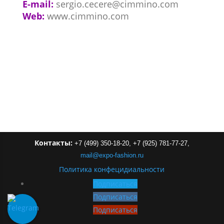
E-mail:
sergio.cecere@cimmino.com
Web:
www.cimmino.com
Контакты:
+7 (499) 350-18-20,
+7 (925) 781-77-27,
mail
@
expo-
fashion
.
ru
Политика конфецидиальности
Подписаться
Подписаться
Подписаться