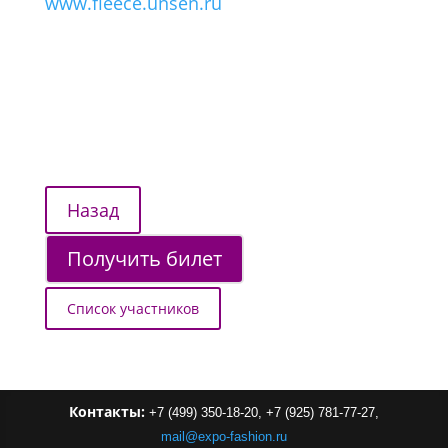
www.fleece.unsen.ru
Получить билет
Список участников
Контакты:
+7 (499) 350-18-20,
+7 (925) 781-77-27,
mail
@
expo-
fashion
.
ru