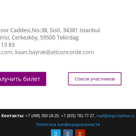
or Caddesi,No:38, Sisli, 34381 Istanbul
risi, Cerkezköy, 59500 Tekirdag
 13 83
.com, kaan.bayrak@attconcorde.com
лучить билет
Список участников
Контакты:
+7 (499) 350-18-20,
+7 (925) 781-77-27,
mail
@
expo-
fashion
.
ru
Политика конфецидиальности