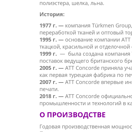
полиэстера, шелка, льна.
История:
1977 г. —
компания Türkmen Group,
переработкой тканей и оптовый то
1995 г. —
основание компании ATT
ткацкой, красильной и отделочной
1999 г.
— была создана компания T
поставок ведущего британского бр
2005 г. —
ATT Concorde приняла уча
как первая турецкая фабрика по пе
2007 г. —
ATT Concorde впервые и
печати.
2018 г. —
ATT Concorde официальн
промышленности и технологий в ка
О ПРОИЗВОДСТВЕ
Годовая производственная мощност