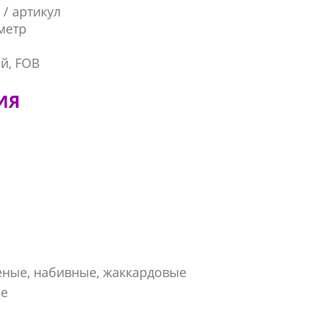
 / артикул
метр
ей, FOB
ИЯ
еные, набивные, жаккардовые
ые