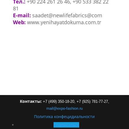
Тел.:
+90 224 261 26 46,
+90 533 382 22
81
E-mail:
saadet@newlifefabrics@com
Web:
www.yenihayatdokuma.com.tr
Контакты:
+7 (499) 350-18-20,
+7 (925) 781-77-27,
mail
@
expo-
fashion
.
ru
Политика конфецидиальности
Подписаться